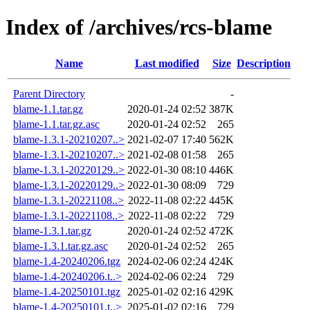
Index of /archives/rcs-blame
Name
Last modified
Size
Description
Parent Directory
-
blame-1.1.tar.gz
2020-01-24 02:52
387K
blame-1.1.tar.gz.asc
2020-01-24 02:52
265
blame-1.3.1-20210207..>
2021-02-07 17:40
562K
blame-1.3.1-20210207..>
2021-02-08 01:58
265
blame-1.3.1-20220129..>
2022-01-30 08:10
446K
blame-1.3.1-20220129..>
2022-01-30 08:09
729
blame-1.3.1-20221108..>
2022-11-08 02:22
445K
blame-1.3.1-20221108..>
2022-11-08 02:22
729
blame-1.3.1.tar.gz
2020-01-24 02:52
472K
blame-1.3.1.tar.gz.asc
2020-01-24 02:52
265
blame-1.4-20240206.tgz
2024-02-06 02:24
424K
blame-1.4-20240206.t..>
2024-02-06 02:24
729
blame-1.4-20250101.tgz
2025-01-02 02:16
429K
blame-1.4-20250101.t..>
2025-01-02 02:16
729