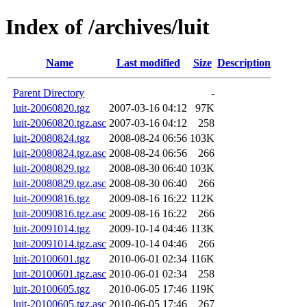
Index of /archives/luit
Name
Last modified
Size
Description
Parent Directory
-
luit-20060820.tgz
2007-03-16 04:12
97K
luit-20060820.tgz.asc
2007-03-16 04:12
258
luit-20080824.tgz
2008-08-24 06:56
103K
luit-20080824.tgz.asc
2008-08-24 06:56
266
luit-20080829.tgz
2008-08-30 06:40
103K
luit-20080829.tgz.asc
2008-08-30 06:40
266
luit-20090816.tgz
2009-08-16 16:22
112K
luit-20090816.tgz.asc
2009-08-16 16:22
266
luit-20091014.tgz
2009-10-14 04:46
113K
luit-20091014.tgz.asc
2009-10-14 04:46
266
luit-20100601.tgz
2010-06-01 02:34
116K
luit-20100601.tgz.asc
2010-06-01 02:34
258
luit-20100605.tgz
2010-06-05 17:46
119K
luit-20100605.tgz.asc
2010-06-05 17:46
267