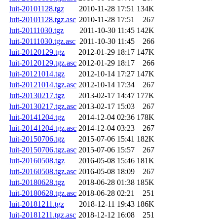
luit-20101128.tgz
2010-11-28 17:51
134K
luit-20101128.tgz.asc
2010-11-28 17:51
267
luit-20111030.tgz
2011-10-30 11:45
142K
luit-20111030.tgz.asc
2011-10-30 11:45
266
luit-20120129.tgz
2012-01-29 18:17
147K
luit-20120129.tgz.asc
2012-01-29 18:17
266
luit-20121014.tgz
2012-10-14 17:27
147K
luit-20121014.tgz.asc
2012-10-14 17:34
267
luit-20130217.tgz
2013-02-17 14:47
177K
luit-20130217.tgz.asc
2013-02-17 15:03
267
luit-20141204.tgz
2014-12-04 02:36
178K
luit-20141204.tgz.asc
2014-12-04 03:23
267
luit-20150706.tgz
2015-07-06 15:41
182K
luit-20150706.tgz.asc
2015-07-06 15:57
267
luit-20160508.tgz
2016-05-08 15:46
181K
luit-20160508.tgz.asc
2016-05-08 18:09
267
luit-20180628.tgz
2018-06-28 01:38
185K
luit-20180628.tgz.asc
2018-06-28 02:21
251
luit-20181211.tgz
2018-12-11 19:43
186K
luit-20181211.tgz.asc
2018-12-12 16:08
251