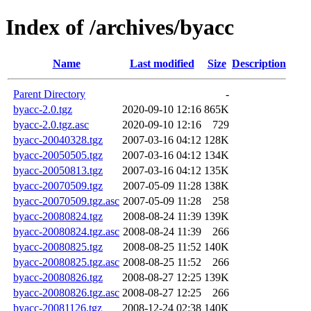
Index of /archives/byacc
Name
Last modified
Size
Description
Parent Directory
-
byacc-2.0.tgz
2020-09-10 12:16
865K
byacc-2.0.tgz.asc
2020-09-10 12:16
729
byacc-20040328.tgz
2007-03-16 04:12
128K
byacc-20050505.tgz
2007-03-16 04:12
134K
byacc-20050813.tgz
2007-03-16 04:12
135K
byacc-20070509.tgz
2007-05-09 11:28
138K
byacc-20070509.tgz.asc
2007-05-09 11:28
258
byacc-20080824.tgz
2008-08-24 11:39
139K
byacc-20080824.tgz.asc
2008-08-24 11:39
266
byacc-20080825.tgz
2008-08-25 11:52
140K
byacc-20080825.tgz.asc
2008-08-25 11:52
266
byacc-20080826.tgz
2008-08-27 12:25
139K
byacc-20080826.tgz.asc
2008-08-27 12:25
266
byacc-20081126.tgz
2008-12-24 02:38
140K